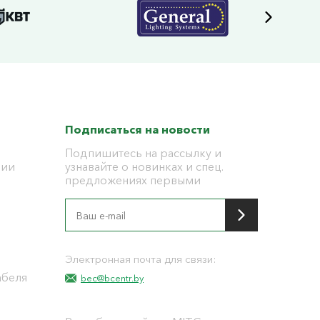
Подписаться на новости
Подпишитесь на рассылку и
ции
узнавайте о новинках и спец.
предложениях первыми
я
Электронная почта для связи:
абеля
bec@bcentr.by