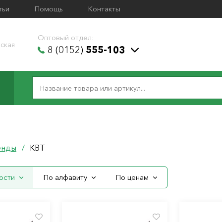
тьи
Помощь
Контакты
Оптовый отдел:
ская
8 (0152)
555-103
енды
/
КВТ
ости
По алфавиту
По ценам