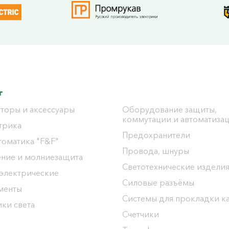
г
торы и аксессуары
Оборудование защиты,
коммутации и автоматиза
трика
Предохранители
томатика "F&F"
Провода, шнуры
ение и молниезащита
Светотехнические издели
 электрические
Силовые разъёмы
менты
Системы для прокладки к
ки света
Счетчики