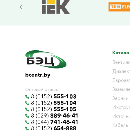
Катало
Вентиля
Диэлек
bcentr.by
Евроав
Заземл
Оптовый отдел:
8 (0152)
555-103
Звонки
8 (0152)
555-104
Инстру
8 (0152)
555-105
8 (029)
889-46-41
Источни
8 (044)
741-46-41
Кабель
8 (0152)
654-888