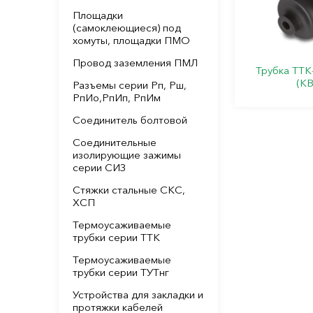
Площадки
(самоклеющиеся) под
хомуты, площадки ПМО
Провод заземления ПМЛ
Трубка ТТК-
(КВ
Разъемы серии Рп, Рш,
РпИо,РпИп, РпИм
Соединитель болтовой
Соединительные
изолирующие зажимы
серии СИЗ
Стяжки стальные СКС,
ХСП
Термоусаживаемые
трубки серии ТТК
Термоусаживаемые
трубки серии ТУТнг
Устройства для закладки и
протяжки кабелей