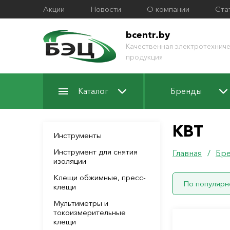
Акции
Новости
О компании
Ста
bcentr.by
Качественная электротехниче
продукция
Каталог
Бренды
КВТ
Инструменты
Инструмент для снятия
Главная
/
Бр
изоляции
Клещи обжимные, пресс-
По популярн
клещи
Мультиметры и
токоизмерительные
клещи