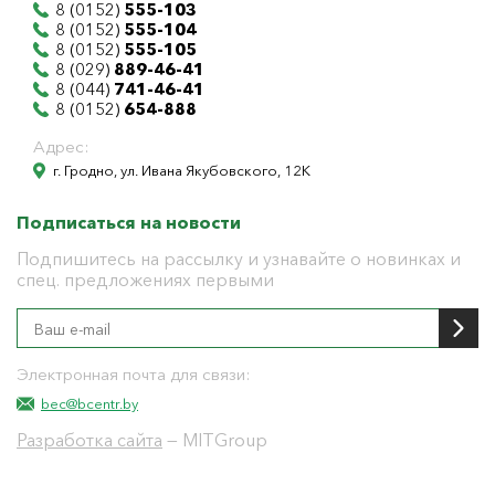
8 (0152)
555-103
8 (0152)
555-104
8 (0152)
555-105
8 (029)
889-46-41
8 (044)
741-46-41
8 (0152)
654-888
Адрес:
г. Гродно, ул. Ивана Якубовского, 12К
Подписаться на новости
Подпишитесь на рассылку и узнавайте о новинках и
спец. предложениях первыми
Электронная почта для связи:
bec@bcentr.by
Разработка сайта
— MITGroup
Общество с ограниченной ответственностью