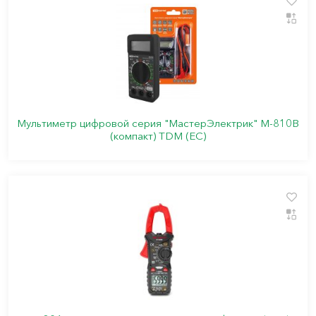
Мультиметр цифровой серия "МастерЭлектрик" М-810В
(компакт) TDM (ЕС)