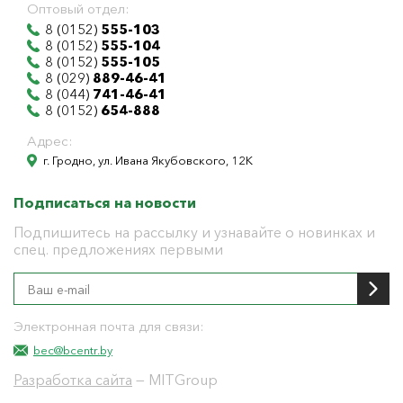
Оптовый отдел:
8 (0152)
555-103
8 (0152)
555-104
8 (0152)
555-105
8 (029)
889-46-41
8 (044)
741-46-41
8 (0152)
654-888
Адрес:
г. Гродно, ул. Ивана Якубовского, 12К
Подписаться на новости
Подпишитесь на рассылку и узнавайте о новинках и
спец. предложениях первыми
Электронная почта для связи:
bec@bcentr.by
Разработка сайта
— MITGroup