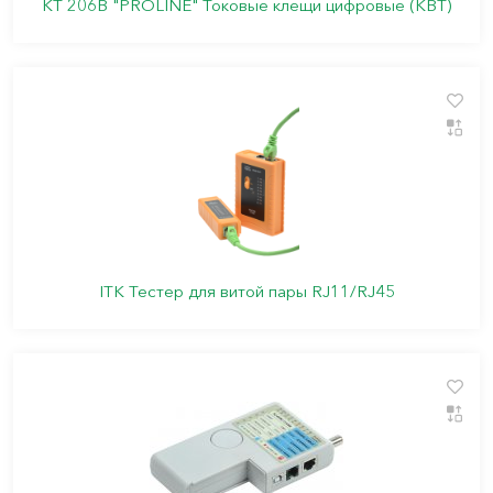
KT 206B "PROLINE" Токовые клещи цифровые (КВТ)
ITK Тестер для витой пары RJ11/RJ45