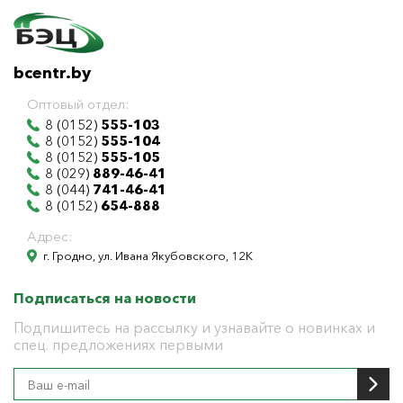
bcentr.by
Оптовый отдел:
8 (0152)
555-103
8 (0152)
555-104
8 (0152)
555-105
8 (029)
889-46-41
8 (044)
741-46-41
8 (0152)
654-888
Адрес:
г. Гродно, ул. Ивана Якубовского, 12К
Подписаться на новости
Подпишитесь на рассылку и узнавайте о новинках и
спец. предложениях первыми