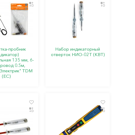
тка-пробник
Набор индикаторный
ндикатор)
отверток НИО-02Т (КВТ)
ьная 135 мм, 6-
провод 0.5м,
Электрик" TDM
(ЕС)