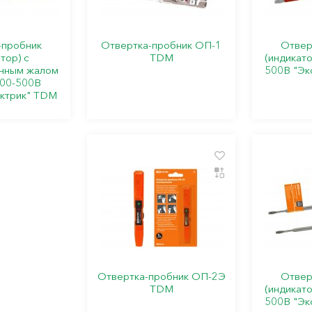
-пробник
Отвертка-пробник ОП-1
Отвер
тор) с
TDM
(индикато
нным жалом
500В "Эк
100-500В
ктрик" TDM
Отвертка-пробник ОП-2Э
Отвер
TDM
(индикато
500В "Эк