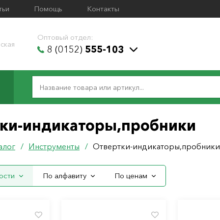
тьи
Помощь
Контакты
Оптовый отдел:
ская
8 (0152)
555-103
ки-индикаторы,пробники
алог
/
Инструменты
/
Отвертки-индикаторы,пробники
ости
По алфавиту
По ценам