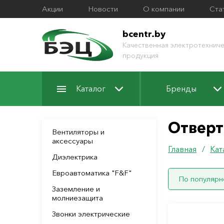
Акции
Новости
О компании
Ста
bcentr.by
Качественная электротехниче
продукция
Каталог
Бренды
Отверт
Вентиляторы и
аксессуары
Главная
/
Кат
Диэлектрика
Евроавтоматика "F&F"
По популярн
Заземление и
молниезащита
Звонки электрические