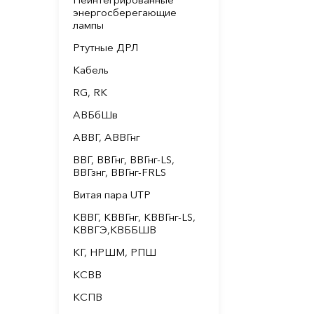
энергосберегающие
лампы
Ртутные ДРЛ
Кабель
RG, RK
АВБбШв
АВВГ, АВВГнг
ВВГ, ВВГнг, ВВГнг-LS,
ВВГзнг, ВВГнг-FRLS
Витая пара UTP
КВВГ, КВВГнг, КВВГнг-LS,
КВВГЭ,КВББШВ
КГ, НРШМ, РПШ
КСВВ
КСПВ