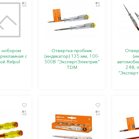
с нобором
Отвертка-пробник
Отвер
 рекламная с
(индикатор) 135 мм, 100-
(и
ой Relpol
500В "ЭкспертЭлектрик"
автомобил
TDM
24В, 
"Эксперт