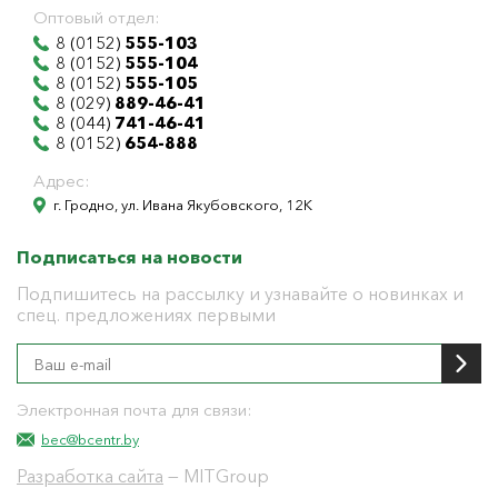
Оптовый отдел:
8 (0152)
555-103
8 (0152)
555-104
8 (0152)
555-105
8 (029)
889-46-41
8 (044)
741-46-41
8 (0152)
654-888
Адрес:
г. Гродно, ул. Ивана Якубовского, 12К
Подписаться на новости
Подпишитесь на рассылку и узнавайте о новинках и
спец. предложениях первыми
Электронная почта для связи:
bec@bcentr.by
Разработка сайта
— MITGroup