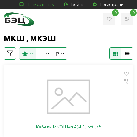
Написать нам
Войти
Регистрация
0
0
МКШ , МКЭШ
Кабель МКЭШнг(А)-LS, 5х0,75