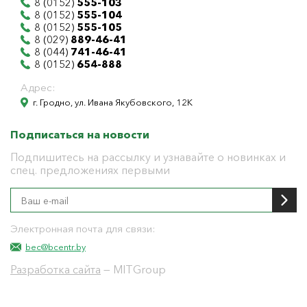
8 (0152)
555-103
8 (0152)
555-104
8 (0152)
555-105
8 (029)
889-46-41
8 (044)
741-46-41
8 (0152)
654-888
Адрес:
г. Гродно, ул. Ивана Якубовского, 12К
Подписаться на новости
Подпишитесь на рассылку и узнавайте о новинках и
спец. предложениях первыми
Электронная почта для связи:
bec@bcentr.by
Разработка сайта
— MITGroup
Общество с ограниченной ответственностью
"БелЭнергоЦентр"