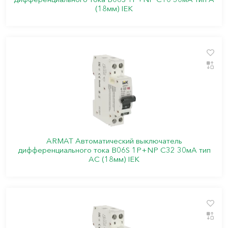
(18мм) IEK
ARMAT Автоматический выключатель
дифференциального тока B06S 1P+NP C32 30мА тип
AC (18мм) IEK