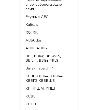
энергосберегающие
лампы
Ртутные ДРЛ
Кабель
RG, RK
АВБбШв
АВВГ, АВВГнг
ВВГ, ВВГнг, ВВГнг-LS,
ВВГзнг, ВВГнг-FRLS
Витая пара UTP
КВВГ, КВВГнг, КВВГнг-LS,
КВВГЭ,КВББШВ
КГ, НРШМ, РПШ
КСВВ
КСПВ