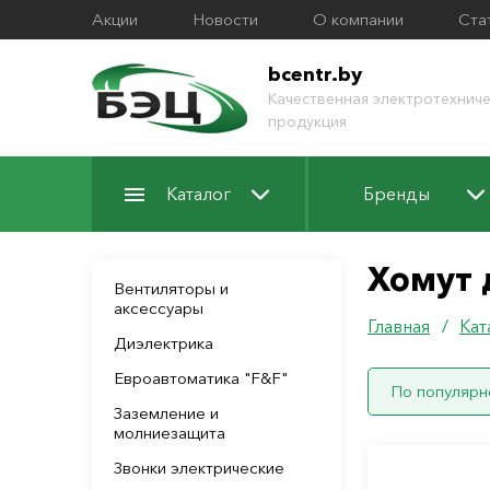
Акции
Новости
О компании
Ста
bcentr.by
Качественная электротехниче
продукция
Каталог
Бренды
Хомут 
Вентиляторы и
аксессуары
Главная
/
Кат
Диэлектрика
Евроавтоматика "F&F"
По популярн
Заземление и
молниезащита
Звонки электрические