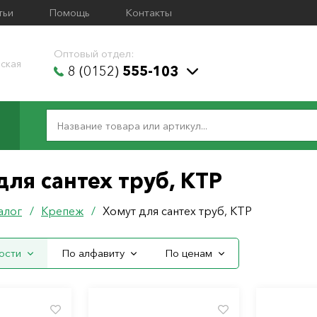
тьи
Помощь
Контакты
Оптовый отдел:
ская
8 (0152)
555-103
для сантех труб, КТР
алог
/
Крепеж
/
Хомут для сантех труб, КТР
ости
По алфавиту
По ценам