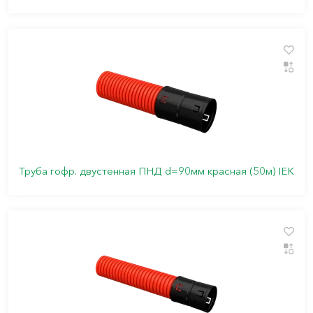
Труба гофр. двустенная ПНД d=90мм красная (50м) IEK