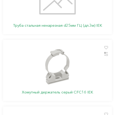
Труба стальная ненарезная d25мм ГЦ (дл.3м) IEK
Хомутный держатель серый CFC16 IEK