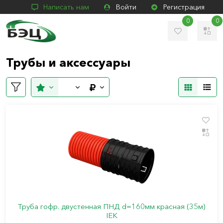
Написать нам
Войти
Регистрация
0
0
Трубы и аксессуары
Труба гофр. двустенная ПНД d=160мм красная (35м)
IEK