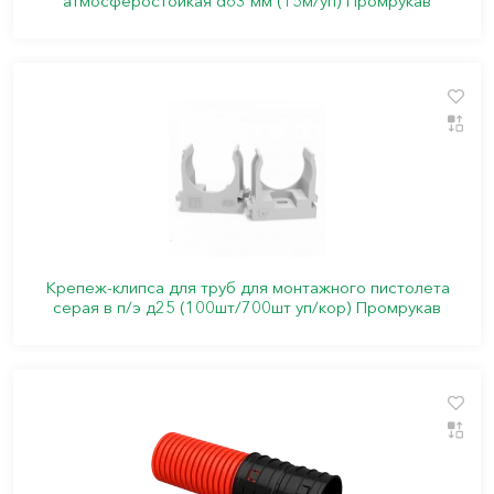
атмосферостойкая d63 мм (15м/уп) Промрукав
Крепеж-клипса для труб для монтажного пистолета
серая в п/э д25 (100шт/700шт уп/кор) Промрукав