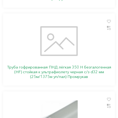
Труба гофрированная ПНД лёгкая 350 Н безгалогенная
(HF) стойкая к ультрафиолету черная с/з d32 мм
(25м/1375м уп/пал) Промрукав