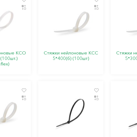
оновые КСО
Стяжки нейлоновые КСС
Стяжки н
 (100шт.)
5*400(б) (100шт)
5*300
sflex)