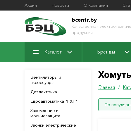
Акции
Новости
О компании
Ста
bcentr.by
Качественная электротехниче
продукция
Каталог
Бренды
Хомут
Вентиляторы и
аксессуары
Главная
/
Кат
Диэлектрика
Евроавтоматика "F&F"
По популярн
Заземление и
молниезащита
Звонки электрические