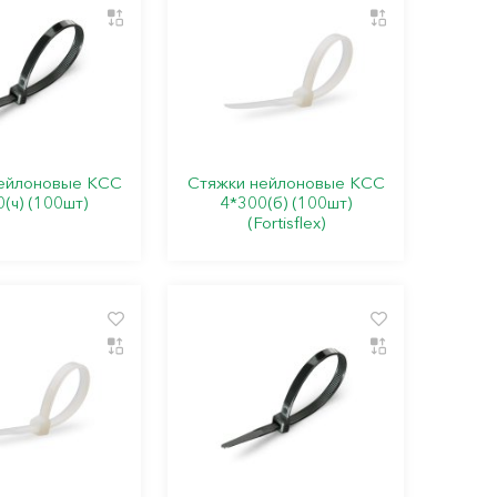
ейлоновые КСС
Стяжки нейлоновые КСС
(ч) (100шт)
4*300(б) (100шт)
(Fortisflex)