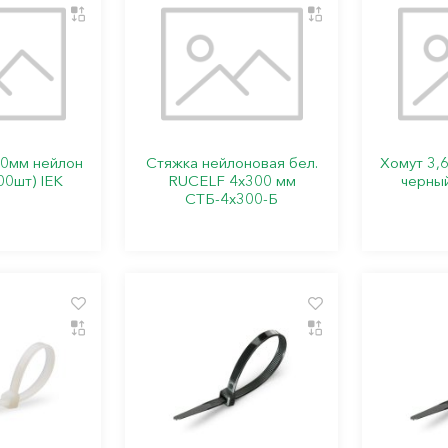
00мм нейлон
Стяжка нейлоновая бел.
Хомут 3,
00шт) IEK
RUCELF 4х300 мм
черный
СТБ-4х300-Б