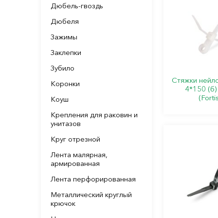
Дюбель-гвоздь
Дюбеля
Зажимы
Заклепки
Зубило
Стяжки нейл
Коронки
4*150 (б)
(Forti
Коуш
Крепления для раковин и
унитазов
Круг отрезной
Лента малярная,
армированная
Лента перфорированная
Металлический круглый
крючок