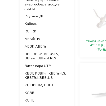
энергосберегающие
лампы
Ртутные ДРЛ
Кабель
RG, RK
АВБбШв
Стяжки нейл
4*110 (б)
АВВГ, АВВГнг
(Forti
ВВГ, ВВГнг, ВВГнг-LS,
ВВГзнг, ВВГнг-FRLS
Витая пара UTP
КВВГ, КВВГнг, КВВГнг-LS,
КВВГЭ,КВББШВ
КГ, НРШМ, РПШ
КСВВ
КСПВ