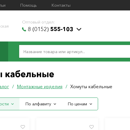
тьи
Помощь
Контакты
Оптовый отдел:
ская
8 (0152)
555-103
ы кабельные
алог
/
Монтажные изделия
/
Хомуты кабельные
ости
По алфавиту
По ценам