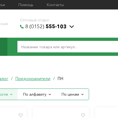
тьи
Помощь
Контакты
Оптовый отдел:
ская
8 (0152)
555-103
алог
/
Предохранители
/
ПН
ости
По алфавиту
По ценам