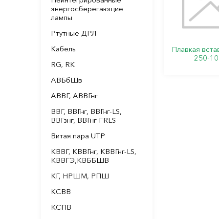
энергосберегающие
лампы
Ртутные ДРЛ
Кабель
Плавкая вста
250-10 
RG, RK
АВБбШв
АВВГ, АВВГнг
ВВГ, ВВГнг, ВВГнг-LS,
ВВГзнг, ВВГнг-FRLS
Витая пара UTP
КВВГ, КВВГнг, КВВГнг-LS,
КВВГЭ,КВББШВ
КГ, НРШМ, РПШ
КСВВ
КСПВ