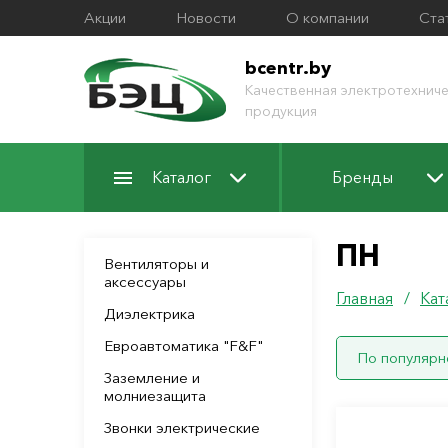
Акции
Новости
О компании
Ста
bcentr.by
Качественная электротехниче
продукция
Каталог
Бренды
ПН
Вентиляторы и
аксессуары
Главная
/
Кат
Диэлектрика
Евроавтоматика "F&F"
По популярн
Заземление и
молниезащита
Звонки электрические