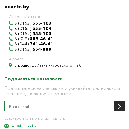
bcentr.by
Оптовый отдел:
8 (0152)
555-103
8 (0152)
555-104
8 (0152)
555-105
8 (029)
889-46-41
8 (044)
741-46-41
8 (0152)
654-888
Адрес:
г. Гродно, ул. Ивана Якубовского, 12К
Подписаться на новости
Подпишитесь на рассылку и узнавайте о новинках и
спец. предложениях первыми
Электронная почта для связи:
bec@bcentr.by