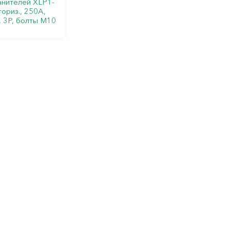
анителей XLP1-
ориз., 250А,
, 3P, болты M10