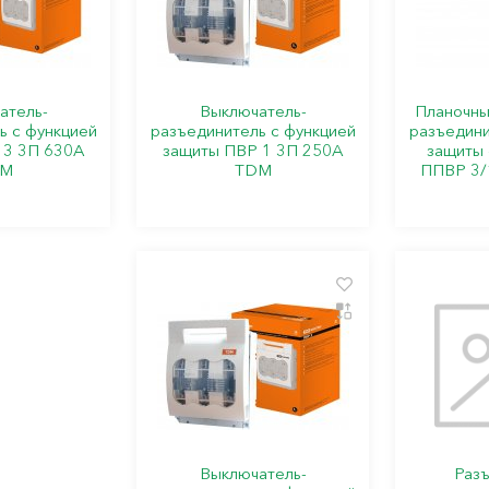
атель-
Выключатель-
Планочны
ь с функцией
разъединитель с функцией
разъедини
 3 3П 630А
защиты ПВР 1 3П 250A
защиты 
DM
TDM
ППВР 3/
Выключатель-
Раз