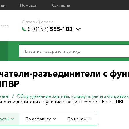
тьи
Помощь
Контакты
Оптовый отдел:
ская
8 (0152)
555-103
атели-разъединители с фун
ППВР
алог
/
Оборудование защиты, коммутации и автоматиз
и-разъединители с функцией защиты серии ПВР и ППВР
ости
По алфавиту
По ценам