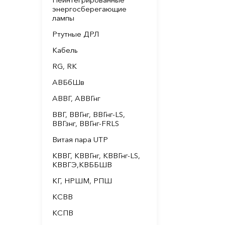
энергосберегающие
лампы
Ртутные ДРЛ
Кабель
RG, RK
АВБбШв
АВВГ, АВВГнг
ВВГ, ВВГнг, ВВГнг-LS,
ВВГзнг, ВВГнг-FRLS
Витая пара UTP
КВВГ, КВВГнг, КВВГнг-LS,
КВВГЭ,КВББШВ
КГ, НРШМ, РПШ
КСВВ
КСПВ