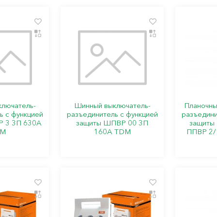
лючатель-
Шинный выключатель-
Планочны
ь с функцией
разъединитель с функцией
разъедини
 3 3П 630A
защиты ШПВР 00 3П
защиты 
DM
160A TDM
ППВР 2/