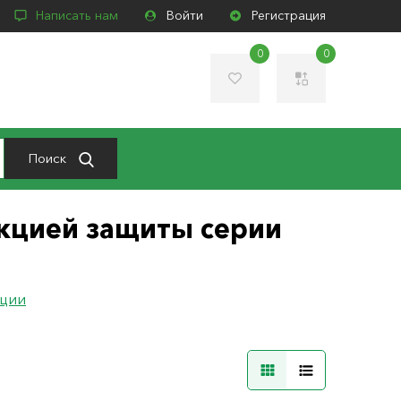
Написать нам
Войти
Регистрация
0
0
Поиск
кцией защиты серии
ации