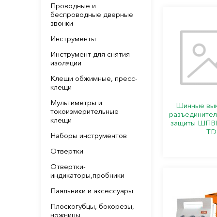
Проводные и
беспроводные дверные
звонки
Инструменты
Инструмент для снятия
изоляции
Клещи обжимные, пресс-
клещи
Мультиметры и
Шинные вык
токоизмерительные
разъединител
клещи
защиты ШПВР
T
Наборы инструментов
Отвертки
Отвертки-
индикаторы,пробники
Паяльники и аксессуары
Плоскогубцы, бокорезы,
ножницы