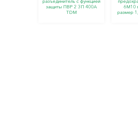
разъединитель с функцией
предохр
защиты ПВР 2 3П 400A
6M10 г
TDM
размер 1