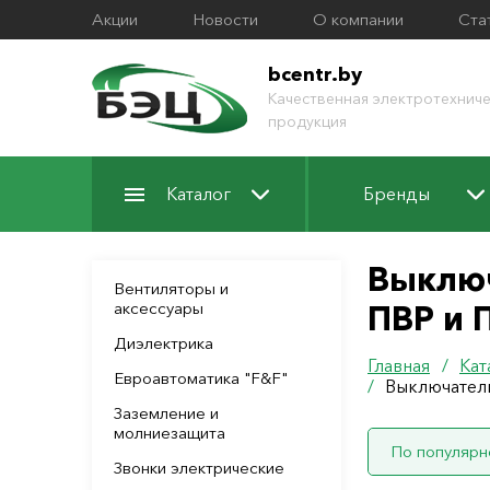
Акции
Новости
О компании
Ста
bcentr.by
Качественная электротехниче
продукция
Каталог
Бренды
Выключ
Вентиляторы и
аксессуары
ПВР и 
Диэлектрика
Главная
/
Кат
Евроавтоматика "F&F"
/
Выключател
Заземление и
молниезащита
По популярн
Звонки электрические