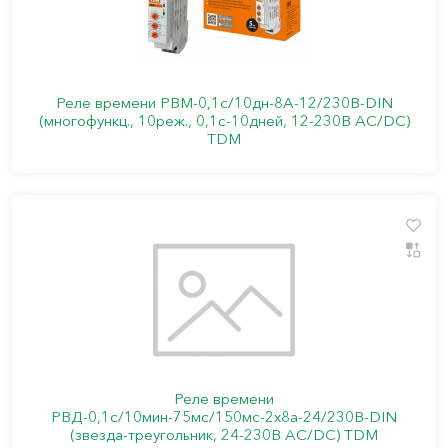
Реле времени РВМ-0,1с/10дн-8А-12/230В-DIN
(многофункц., 10реж., 0,1с-10дней, 12-230В AC/DC)
TDM
Реле времени
РВД-0,1с/10мин-75мс/150мс-2х8а-24/230В-DIN
(звезда-треугольник, 24-230В AC/DC) TDM