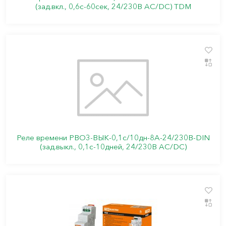
(зад.вкл., 0,6с-60сек, 24/230В AC/DC) TDM
Реле времени РВО3-ВЫК-0,1с/10дн-8А-24/230В-DIN
(зад.выкл., 0,1с-10дней, 24/230В AC/DC)