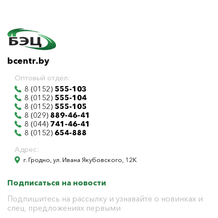
bcentr.by
Оптовый отдел:
8 (0152)
555-103
8 (0152)
555-104
8 (0152)
555-105
8 (029)
889-46-41
8 (044)
741-46-41
8 (0152)
654-888
Адрес:
г. Гродно, ул. Ивана Якубовского, 12К
Подписаться на новости
Подпишитесь на рассылку и узнавайте о новинках и
спец. предложениях первыми