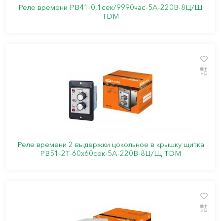
Реле времени РВ41-0,1сек/9990час-5А-220В-8Ц/Щ
TDМ
Реле времени 2 выдержки цокольное в крышку щитка
РВ51-2Т-60х60сек-5А-220В-8Ц/Щ TDM