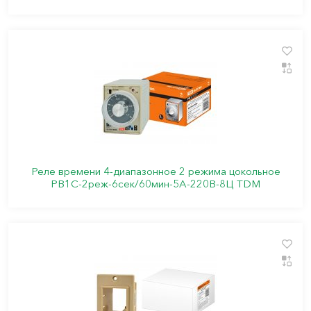
Реле времени 4-диапазонное 2 режима цокольное
РВ1C-2реж-6сек/60мин-5А-220В-8Ц TDM