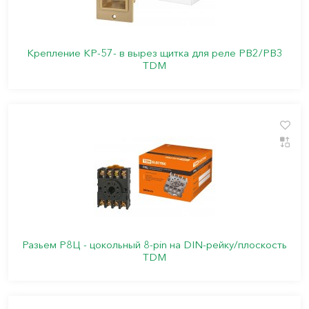
Крепление КР-57- в вырез щитка для реле РВ2/РВ3
TDM
Разьем Р8Ц - цокольный 8-pin на DIN-рейку/плоскость
TDM