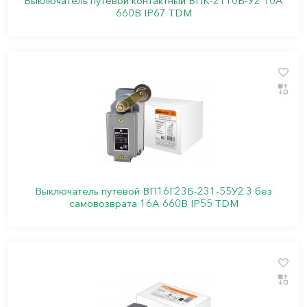
Выключатель путевой контактный ВПК-2110Б-У2 10А
660В IP67 TDM
Выключатель путевой ВП16Г23Б-231-55У2.3 без
самовозврата 16А 660В IP55 TDM