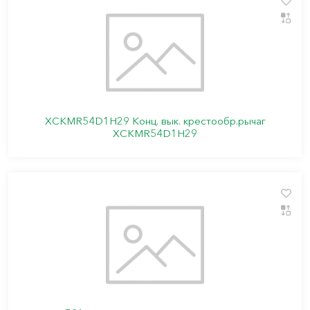
XCKMR54D1H29 Конц. вык. крестообр.рычаг
XCKMR54D1H29