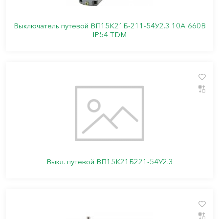
Выключатель путевой ВП15K21Б-211-54У2.3 10А 660В
IP54 TDM
Выкл. путевой ВП15К21Б221-54У2.3