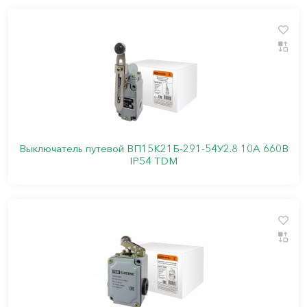
Выключатель путевой ВП15К21Б-291-54У2.8 10А 660В
IP54 TDM