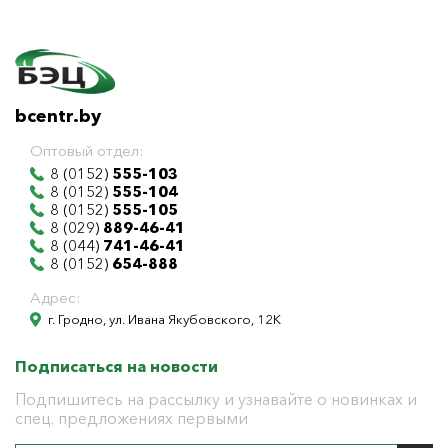
bcentr.by
Оптовый отдел:
8 (0152)
555-103
8 (0152)
555-104
8 (0152)
555-105
8 (029)
889-46-41
8 (044)
741-46-41
8 (0152)
654-888
Адрес:
г. Гродно, ул. Ивана Якубовского, 12К
Подписаться на новости
Подпишитесь на рассылку и узнавайте о новинках и
спец. предложениях первыми