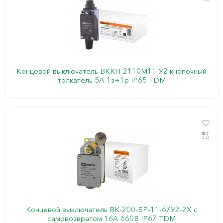
Концевой выключатель ВККН-2110М11-У2 кнопочный
толкатель 5А 1з+1р IP65 TDM
Концевой выключатель ВК-200-БР-11-67У2-2X с
самовозвратом 16А 660В IP67 TDM