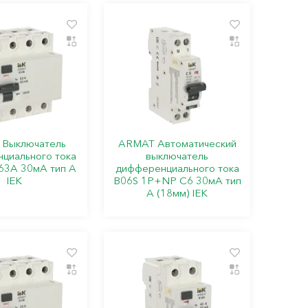
Выключатель
ARMAT Автоматический
циального тока
выключатель
63А 30мА тип A
дифференциального тока
IEK
B06S 1P+NP C6 30мА тип
A (18мм) IEK