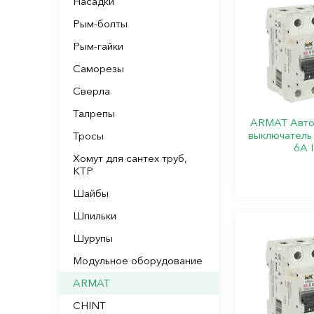
Насадки
Рым-болты
Рым-гайки
Саморезы
Сверла
Талрепы
ARMAT Авто
выключатель
Тросы
6А 
Хомут для сантех труб,
КТР
Шайбы
Шпильки
Шурупы
Модульное оборудование
ARMAT
CHINT