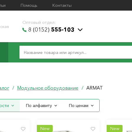
тьи
Помощь
Контакты
Оптовый отдел:
ская
8 (0152)
555-103
алог
/
Модульное оборудование
/
ARMAT
ости
По алфавиту
По ценам
New
New