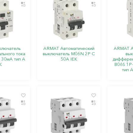
лючатель
ARMAT Автоматический
ARMAT А
льного тока
выключатель M06N 2P C
вык
 30мА тип A
50А IEK
дифферен
K
B06S 1P
тип A