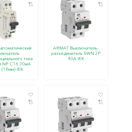
втоматический
ARMAT Выключатель-
лючатель
разъединитель SWN 2P
циального тока
40А IEK
+NP C16 30мА
 (18мм) IEK