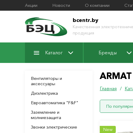
Акции
Новости
О компании
Ста
bcentr.by
Качественная электротехниче
продукция
Каталог
Бренды
ARMAT
Вентиляторы и
аксессуары
Главная
/
Кат
Диэлектрика
Евроавтоматика "F&F"
По популярн
Заземление и
молниезащита
Звонки электрические
New