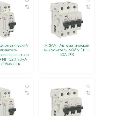
втоматический
ARMAT Автоматический
лючатель
выключатель M06N 3P D
циального тока
63А IEK
+NP C20 30мА
 (18мм) IEK