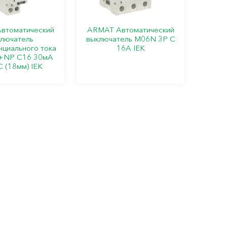
втоматический
ARMAT Автоматический
лючатель
выключатель M06N 3P C
циального тока
16А IEK
+NP C16 30мА
C (18мм) IEK