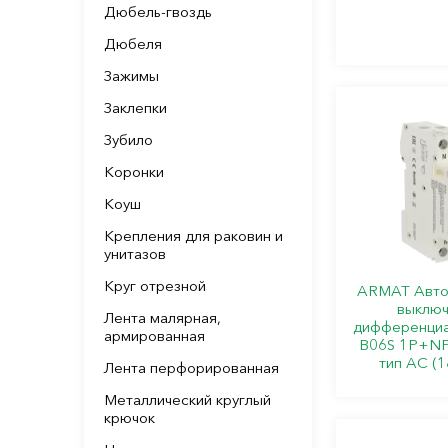
Дюбель-гвоздь
Дюбеля
Зажимы
Заклепки
Зубило
Коронки
Коуш
Крепления для раковин и
унитазов
Круг отрезной
ARMAT Авто
выключ
Лента малярная,
дифференциа
армированная
B06S 1P+NP
тип AC (1
Лента перфорированная
Металлический круглый
крючок