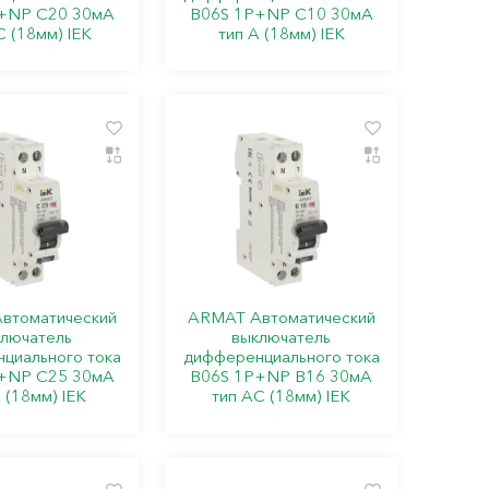
+NP C20 30мА
B06S 1P+NP C10 30мА
C (18мм) IEK
тип A (18мм) IEK
втоматический
ARMAT Автоматический
лючатель
выключатель
циального тока
дифференциального тока
+NP C25 30мА
B06S 1P+NP B16 30мА
 (18мм) IEK
тип AC (18мм) IEK