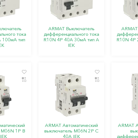
лючатель
ARMAT Выключатель
ARMAT 
льного тока
дифференциального тока
дифферен
 100мА тип
R10N 4P 40А 30мА тип A
R10N 4P 
EK
IEK
матический
ARMAT Автоматический
ARMAT А
 M06N 1P B
выключатель M06N 2P C
вык
IEK
40А IEK
дифферен