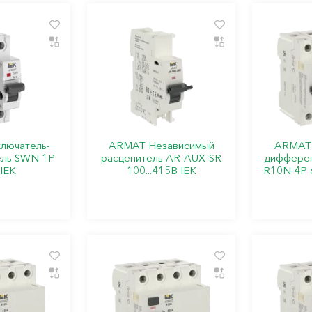
лючатель-
ARMAT Независимый
ARMAT 
ель SWN 1P
расцепитель AR-AUX-SR
дифферен
IEK
100...415В IEK
R10N 4P 