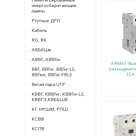
энергосберегающие
лампы
Ртутные ДРЛ
Кабель
RG, RK
АВБбШв
АВВГ, АВВГнг
ARMAT Вык
разъединит
ВВГ, ВВГнг, ВВГнг-LS,
32А 
ВВГзнг, ВВГнг-FRLS
Витая пара UTP
КВВГ, КВВГнг, КВВГнг-LS,
КВВГЭ,КВББШВ
КГ, НРШМ, РПШ
КСВВ
КСПВ