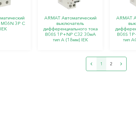
матический
ARMAT Автоматический
ARMAT А
 M06N 3P C
выключатель
вык
IEK
дифференциального тока
дифферен
B06S 1P+NP C32 30мА
B06S 1P
тип A (18мм) IEK
тип A
1
2