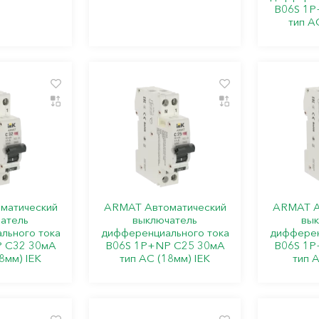
B06S 1P
тип A
матический
ARMAT Автоматический
ARMAT А
атель
выключатель
вык
льного тока
дифференциального тока
дифферен
 C32 30мА
B06S 1P+NP C25 30мА
B06S 1P
8мм) IEK
тип AC (18мм) IEK
тип A