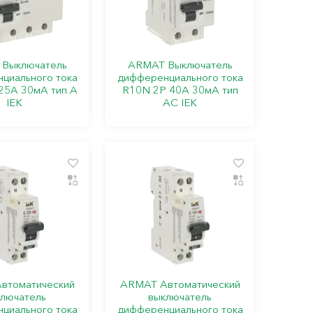
Выключатель
ARMAT Выключатель
циального тока
дифференциального тока
25А 30мА тип A
R10N 2P 40А 30мА тип
IEK
AC IEK
втоматический
ARMAT Автоматический
лючатель
выключатель
циального тока
дифференциального тока