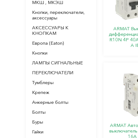
МКШ , МКЭШ
Кнопки, переключатели,
аксессуары
АКСЕССУАРЫ К
ARMAT Вык
КНОПКАМ
дифференциа
R10N 4P 40А
Европа (Eaton)
A I
Кнопки
ЛАМПЫ СИГНАЛЬНЫЕ
ПЕРЕКЛЮЧАТЕЛИ
Тумблеры
Крепеж
Анкерные болты
Болты
Буры
ARMAT Авто
выключатель
Гайки
16А 