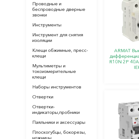
Проводные и
беспроводные дверные
звонки
Инструменты
Инструмент для снятия
изоляции
Клещи обжимные, пресс-
ARMAT Вык
клещи
дифференциа
R10N 2P 40А
Мультиметры и
IE
токоизмерительные
клещи
Наборы инструментов
Отвертки
Отвертки-
индикаторы,пробники
Паяльники и аксессуары
Плоскогубцы, бокорезы,
ножницы