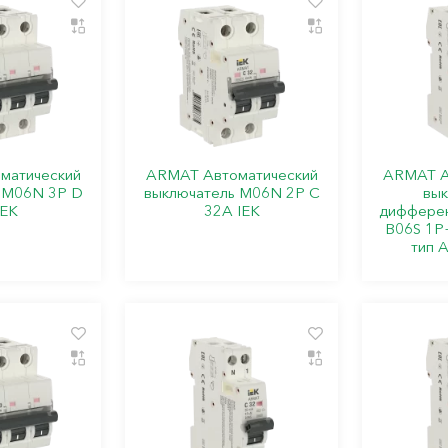
матический
ARMAT Автоматический
ARMAT А
 M06N 3P D
выключатель M06N 2P C
вык
IEK
32А IEK
дифферен
B06S 1P
тип A