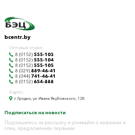
bcentr.by
Оптовый отдел:
8 (0152)
555-103
8 (0152)
555-104
8 (0152)
555-105
8 (029)
889-46-41
8 (044)
741-46-41
8 (0152)
654-888
Адрес:
г. Гродно, ул. Ивана Якубовского, 12К
Подписаться на новости
Подпишитесь на рассылку и узнавайте о новинках и
спец. предложениях первыми