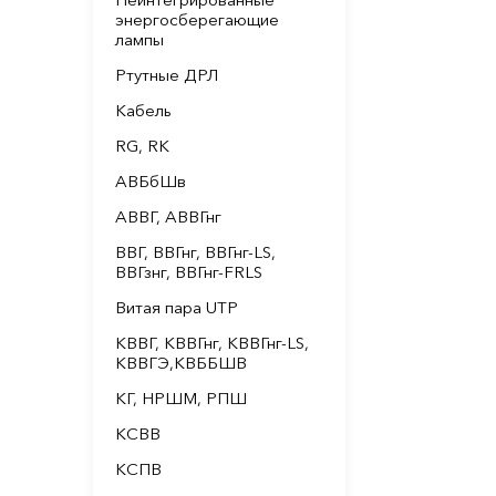
энергосберегающие
лампы
Ртутные ДРЛ
Кабель
RG, RK
АВБбШв
АВВГ, АВВГнг
ВВГ, ВВГнг, ВВГнг-LS,
ВВГзнг, ВВГнг-FRLS
Витая пара UTP
КВВГ, КВВГнг, КВВГнг-LS,
КВВГЭ,КВББШВ
КГ, НРШМ, РПШ
КСВВ
КСПВ