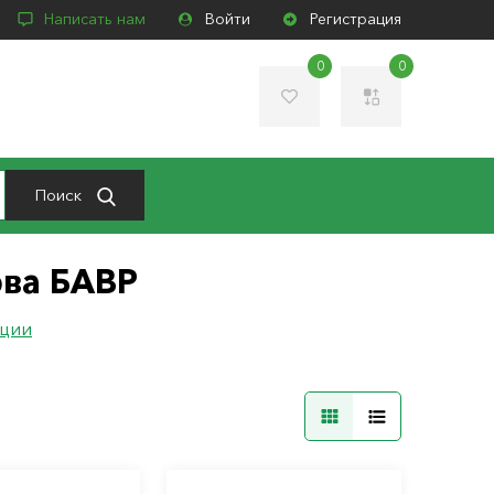
Написать нам
Войти
Регистрация
0
0
Поиск
рва БАВР
ации