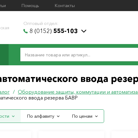
тьи
Помощь
Контакты
Оптовый отдел:
ская
8 (0152)
555-103
автоматического ввода резе
алог
/
Оборудование защиты, коммутации и автоматиз
атического ввода резерва БАВР
ости
По алфавиту
По ценам