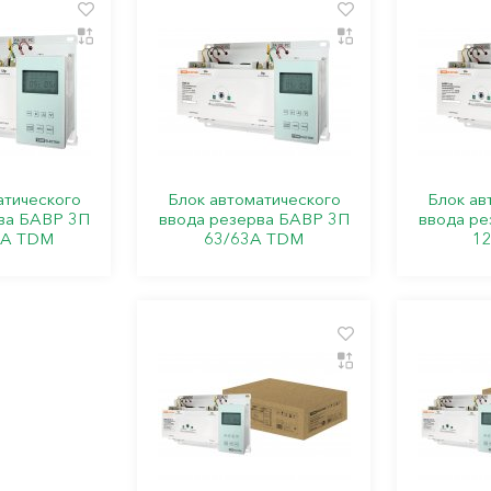
атического
Блок автоматического
Блок ав
ва БАВР 3П
ввода резерва БАВР 3П
ввода ре
0А TDM
63/63А TDM
1