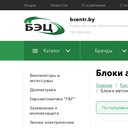
Акции
Новости
О компании
Ста
bcentr.by
Качественная электротехниче
продукция
Каталог
Бренды
Блоки 
Вентиляторы и
аксессуары
Главная
/
Кат
Диэлектрика
/
Блоки автом
Евроавтоматика "F&F"
По популярн
Заземление и
молниезащита
Звонки электрические