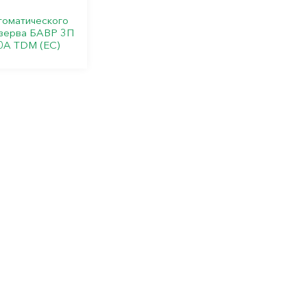
томатического
зерва БАВР 3П
0А TDM (ЕС)