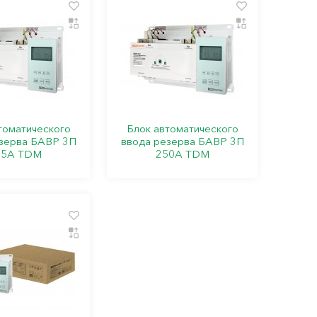
томатического
Блок автоматического
зерва БАВР 3П
ввода резерва БАВР 3П
25А TDM
250А TDM